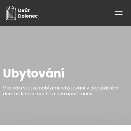
Ubytování
V areálu statku nabízíme ubytování v deputátním
domku, kde se nachází dva apartmány.